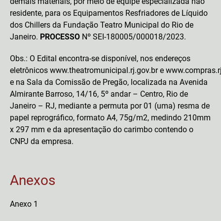
demais materiais, por meio de equipe especializada não
residente, para os Equipamentos Resfriadores de Líquido
dos Chillers da Fundação Teatro Municipal do Rio de
Janeiro.
PROCESSO
Nº SEI-180005/000018/2023.
Obs.: O Edital encontra-se disponível, nos endereços
eletrônicos
www.theatromunicipal.rj.gov.br
e
www.compras.rj
e na Sala da Comissão de Pregão, localizada na Avenida
Almirante Barroso, 14/16, 5º andar – Centro, Rio de
Janeiro – RJ, mediante a permuta por 01 (uma) resma de
papel reprográfico, formato A4, 75g/m2, medindo 210mm
x 297 mm e da apresentação do carimbo contendo o
CNPJ da empresa.
Anexos
Anexo 1